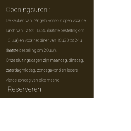
Openingsuren :
De keuken van L'Angelo Rosso is open voor de
lunch van 12 tot 16u30 (laatste bestelling om
13 uur) en voor het diner van 18u30 tot 24u
(laatste bestelling om 20uur).
Onze sluitingsdagen zijn maandag, dinsdag,
zaterdagmiddag, zondagavond en iedere
vierde zondag van elke maand.
Reserveren​
Opgelet reserveren kan enkel via Zen Chef of
telefonisch.