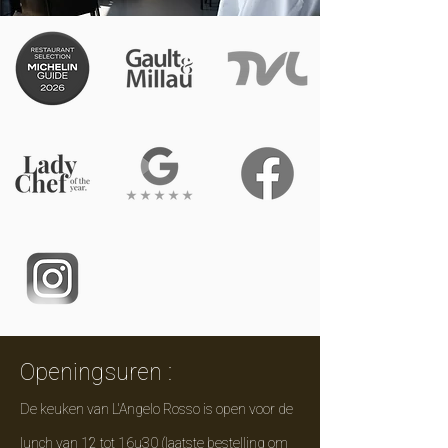
Openingsuren :
De keuken van L'Angelo Rosso is open voor de
lunch van 12 tot 16u30 (laatste bestelling om