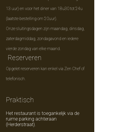
13 uur) en voor het diner van 18u30 tot 24u
(laatste bestelling om 20uur).
Onze sluitingsdagen zijn maandag, dinsdag,
zaterdagmiddag, zondagavond en iedere
vierde zondag van elke maand.
Reserveren​
Opgelet reserveren kan enkel via Zen Chef of
telefonisch.
Praktisch
Het restaurant is toegankelijk via de
ruime parking achteraan
(Herderstraat).