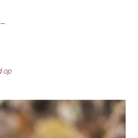
 —
d op