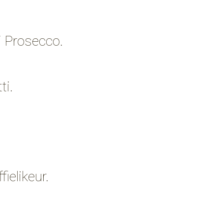
/ Prosecco.
ti.
ielikeur.