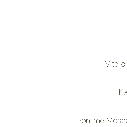
Vitell
Ka
Pomme Moscovit