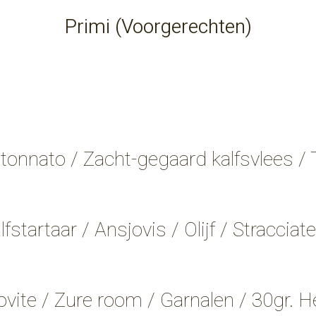
Primi (Voorgerechten)
o tonnato / Zacht-gegaard kalfsvlees / 
lfstartaar / Ansjovis / Olijf / Stracciatel
e / Zure room / Garnalen / 30gr. He