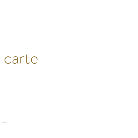
 carte
u —