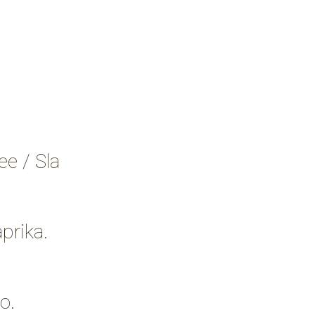
ee / Sla
prika.
o.